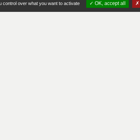
 control over what you want to activate
OK, accept all
alité
-
Accessibilité
-
Plan du site
-
Gestion des cookie