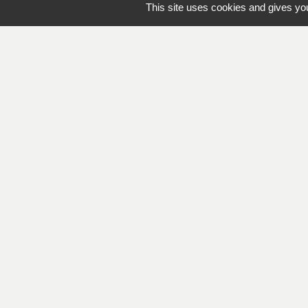
This site uses cookies and gives you
Contacts
Mairie de Lapleau
24, avenue de l'épinette
19550 Lapleau - FRANCE
+33 5 55 27 53 17
Mentions légales
-
Politique de confidenti