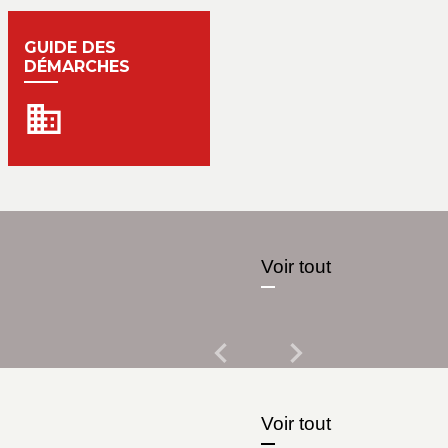
GUIDE DES
DÉMARCHES
business
Voir tout
chevron_left
chevron_right
Previous
Next
Voir tout