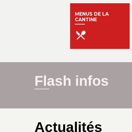
MENUS DE LA
CANTINE
local_dining
Flash infos
Actualités