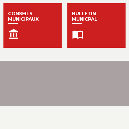
CONSEILS
BULLETIN
MUNICIPAUX
MUNICPAL
account_balance
import_contacts