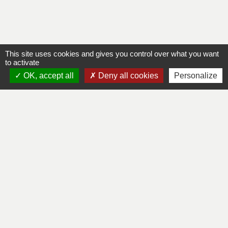
This site uses cookies and gives you control over what you want
to activate
Contacts
OK, accept all
Deny all cookies
Personalize
Mairie de Lapleau
24, avenue de l'épinette
19550 Lapleau - FRANCE
+33 5 55 27 53 17
Mentions légales
-
Politique de confidentialité
-
Accessibilité
-
Plan du site
-
Gestion des cookies